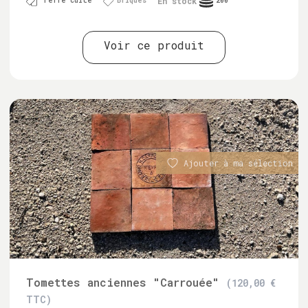
En stock
Terre cuite
Briques
200
Voir ce produit
Ajouter à ma sélection
Tomettes anciennes "Carrouée"
(120,00 €
TTC)