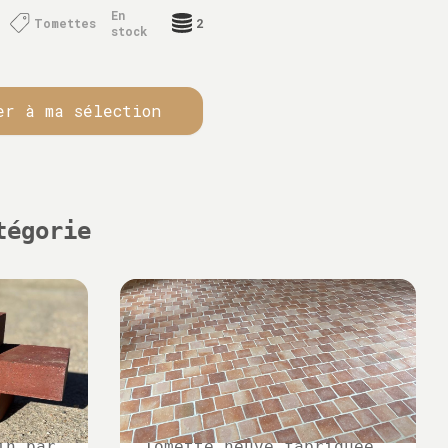
En
Tomettes
2
stock
er à ma sélection
tégorie
on
in par
Tomette neuve fabriquée