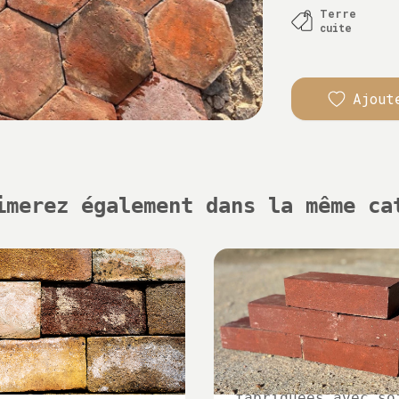
Terre
cuite
Ajout
imerez également dans la même ca
Briques de rééditi
fabriquées avec so