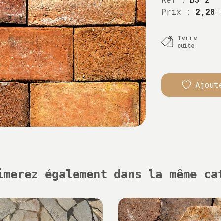
Prix :
2,28 
Terre
cuite
Ajout
imerez également dans la même ca