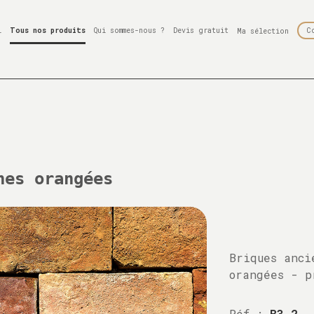
l
Tous nos produits
Qui sommes-nous ?
Devis gratuit
C
Ma sélection
nes orangées
Briques anci
orangées - p
Réf :
B3 2