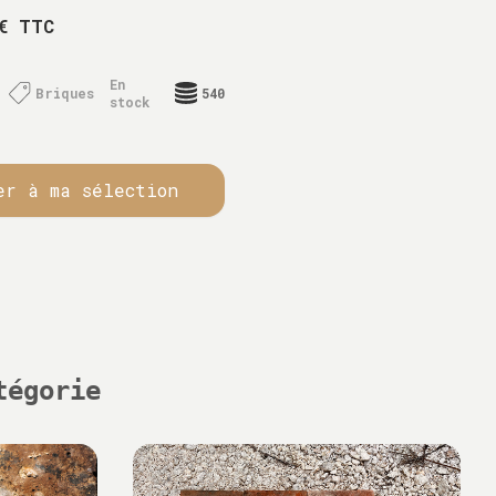
€ TTC
En
Briques
540
stock
er à ma sélection
tégorie