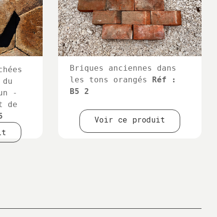
Briques anciennes dans
chées
les tons orangés
Réf :
 du
B5 2
un -
t de
5
Voir ce produit
it