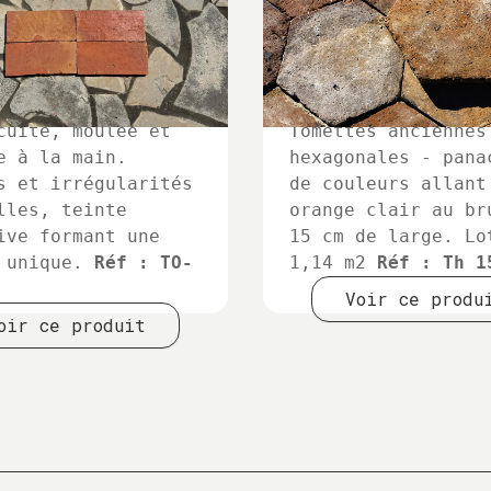
e artisanale en
cuite, moulée et
Tomettes anciennes
e à la main.
hexagonales - pana
s et irrégularités
de couleurs allant
lles, teinte
orange clair au br
ive formant une
15 cm de large. Lo
e unique.
Réf : TO-
1,14 m2
Réf : Th 1
Voir ce produ
oir ce produit