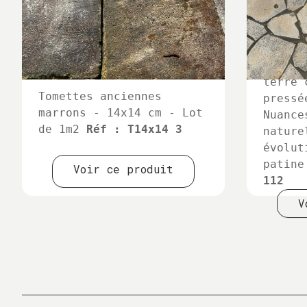
Tomett
terre 
Tomettes anciennes
pressé
marrons - 14x14 cm - Lot
Nuance
de 1m2
Réf : T14x14 3
nature
évolut
patin
Voir ce produit
112
V