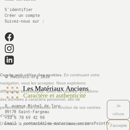
S'identifier
Créer un compte
Suivez-nous sur :
©
Ce site web utilise des cookies.
En continuant votre
Madinici.org
2026
navigation, vous les acceptez. Nous exploitons
différentes technologies, telles les cookies. Et traitons
des données à caractère personnel, afin de
8, avenue Michel de Toro
Je
personnaliser nos contenus en fonction de vos centres
89170 Saint-Fargeau
refuse
d’intérêt.
+33 6 78 69 42 98
Email :
contactAtles-materiaux-anciensPointfr
D’évaluer la performance de ces contenus, et de
J'accepte