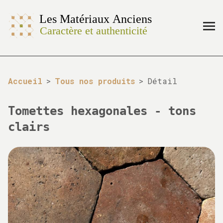
Accueil
>
Tous nos produits
>
Détail
Tomettes hexagonales - tons
clairs