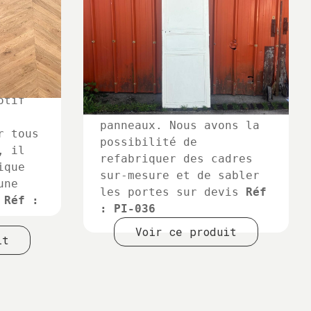
e
e
otif
Porte intérieure à
panneaux. Nous avons la
r tous
possibilité de
, il
refabriquer des cadres
ique
sur-mesure et de sabler
une
les portes sur devis
Réf
.
Réf :
: PI-036
Voir ce produit
it