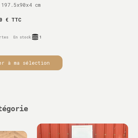
197.5x90x4 cm
0 € TTC
rtes
En stock
1
er à ma sélection
tégorie