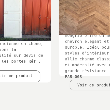
Le parquet en chên
massif en pointe d
Hongrie offre un m
chevron élégant et
ancienne en chêne,
durable. Idéal pou
vons la
styles d'intérieur
ilité sur devis de
allie charme class
 les portes
Réf :
et modernité avec 
grande résistance
oir ce produit
PAR-003
Voir ce produ