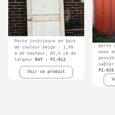
Porte intérieure en bois
porte 
de couleur beige - 1,99
nous a
m de hauteur, 85,5 cm de
possib
largeur
Réf : PI-012
sabler
PI-035
Voir ce produit
V