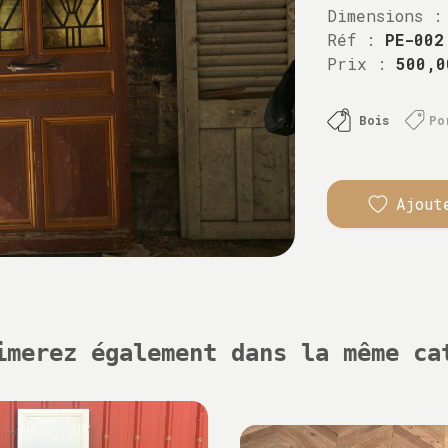
Dimensions :
Réf :
PE-002
Prix :
500,0
Bois
Po
Ajout
imerez également dans la même ca