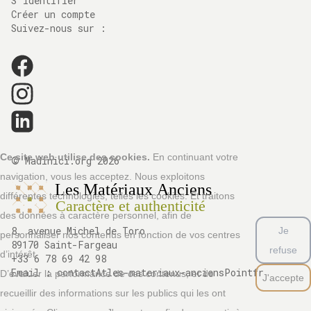
S'identifier
Créer un compte
Suivez-nous sur :
©
Ce site web utilise des cookies.
En continuant votre
Madinici.org
2026
navigation, vous les acceptez. Nous exploitons
différentes technologies, telles les cookies. Et traitons
des données à caractère personnel, afin de
8, avenue Michel de Toro
Je
personnaliser nos contenus en fonction de vos centres
89170 Saint-Fargeau
refuse
d’intérêt.
+33 6 78 69 42 98
Email :
contactAtles-materiaux-anciensPointfr
D’évaluer la performance de ces contenus, et de
J'accepte
recueillir des informations sur les publics qui les ont