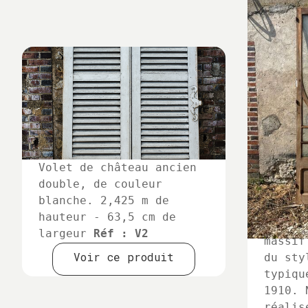
Volet de château ancien
double, de couleur
blanche. 2,425 m de
hauteur - 63,5 cm de
Double
largeur
Réf : V2
massif
Voir ce produit
du sty
typiqu
1910. 
réalis