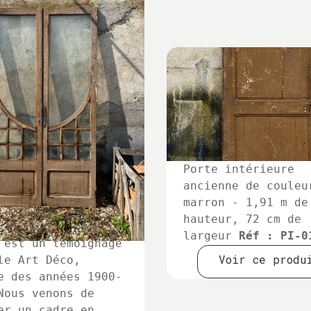
Porte intérieure
ancienne de couleu
marron - 1,91 m de
hauteur, 72 cm de
 porte en chêne
largeur
Réf : PI-0
 est un témoignage
Voir ce produ
le Art Déco,
e des années 1900-
Nous venons de
er un cadre en