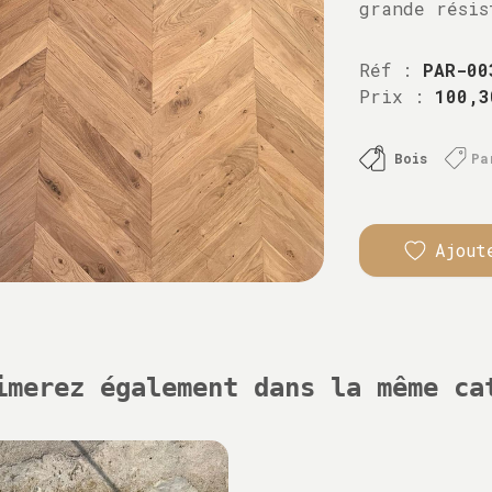
grande résis
Réf :
PAR-00
Prix :
100,3
Bois
Pa
Ajout
imerez également dans la même ca