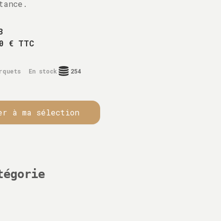
tance.
3
0 € TTC
rquets
En stock
254
er à ma sélection
tégorie