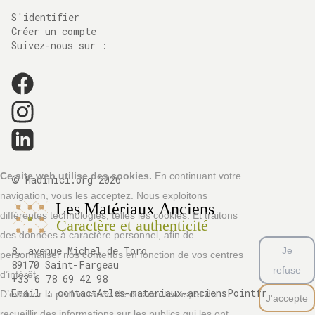
S'identifier
Créer un compte
Suivez-nous sur :
©
Ce site web utilise des cookies.
En continuant votre
Madinici.org
2026
navigation, vous les acceptez. Nous exploitons
différentes technologies, telles les cookies. Et traitons
des données à caractère personnel, afin de
8, avenue Michel de Toro
Je
personnaliser nos contenus en fonction de vos centres
89170 Saint-Fargeau
refuse
d’intérêt.
+33 6 78 69 42 98
Email :
contactAtles-materiaux-anciensPointfr
D’évaluer la performance de ces contenus, et de
J'accepte
recueillir des informations sur les publics qui les ont